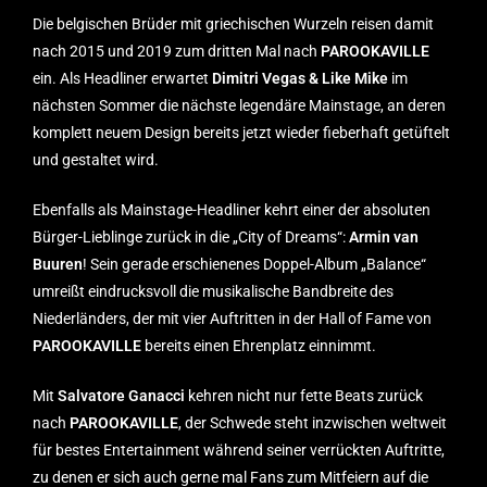
Die belgischen Brüder mit griechischen Wurzeln reisen damit
nach 2015 und 2019 zum dritten Mal nach
PAROOKAVILLE
ein. Als Headliner erwartet
Dimitri Vegas & Like Mike
im
nächsten Sommer die nächste legendäre Mainstage, an deren
komplett neuem Design bereits jetzt wieder fieberhaft getüftelt
und gestaltet wird.
Ebenfalls als Mainstage-Headliner kehrt einer der absoluten
Bürger-Lieblinge zurück in die „City of Dreams“:
Armin van
Buuren
! Sein gerade erschienenes Doppel-Album „Balance“
umreißt eindrucksvoll die musikalische Bandbreite des
Niederländers, der mit vier Auftritten in der Hall of Fame von
PAROOKAVILLE
bereits einen Ehrenplatz einnimmt.
Mit
Salvatore Ganacci
kehren nicht nur fette Beats zurück
nach
PAROOKAVILLE
, der Schwede steht inzwischen weltweit
für bestes Entertainment während seiner verrückten Auftritte,
zu denen er sich auch gerne mal Fans zum Mitfeiern auf die