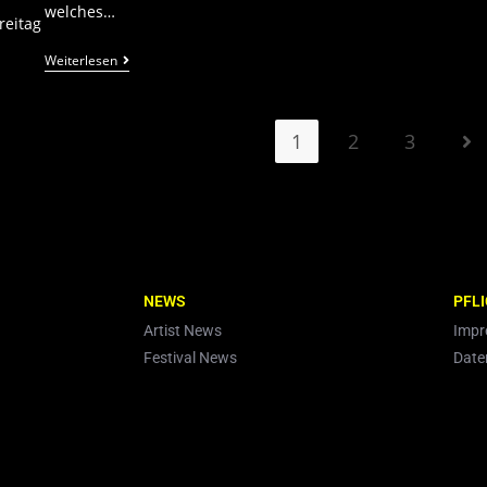
welches…
reitag
Weiterlesen
1
2
3
NEWS
PFL
Artist News
Imp
Festival News
Date