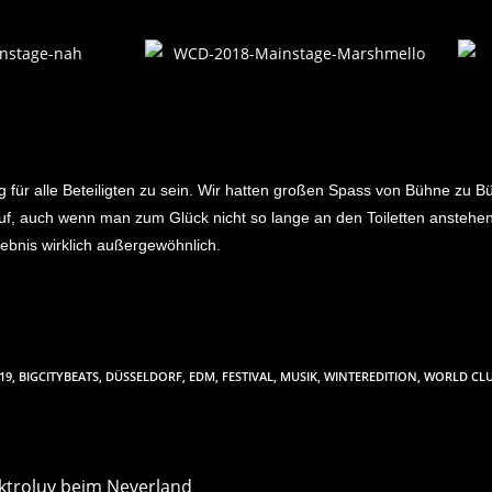
lg für alle Beteiligten zu sein. Wir hatten großen Spass von Bühne zu
auf, auch wenn man zum Glück nicht so lange an den Toiletten ansteh
ebnis wirklich außergewöhnlich.
19
,
BIGCITYBEATS
,
DÜSSELDORF
,
EDM
,
FESTIVAL
,
MUSIK
,
WINTEREDITION
,
WORLD CL
ektroluv beim Neverland