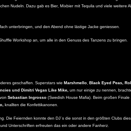
hen Nudeln. Dazu gab es Bier, Mixbier mit Tequila und viele weitere Al
ach unterbringen, und den Abend ohne lästige Jacke geniessen.
huffle Workshop an, um alle in den Genuss des Tanzens zu bringen.
onderes geschaffen. Superstars wie
Marshmello
,
Black Eyed Peas, Rob
cies und Dimitri Vegas Like Mike,
um nur einige zu nennen, bracht
 von
Sebastian Ingrosso
(Swedish House Mafia). Beim großen Finale 
lo,
knallten die Konfettikanonen.
g. Die Feiernden konnte den DJ´s die sonst in den größten Clubs diese
und Unterschriften erfreuten das ein oder andere Fanherz.