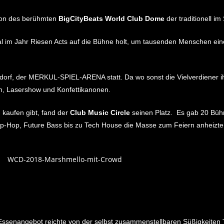
tion des berühmten
BigCityBeats World Club Dome
der traditionell im
mal im Jahr Riesen Acts auf die Bühne holt, um tausenden Menschen ei
dorf, der MERKUL-SPIEL-ARENA statt. Da wo sonst die Vielverdiener ih
rn, Lasershow und Konfettikanonen.
 kaufen gibt, fand der
Club Music Circle
seinen Platz. Es gab 20 Büh
Hop, Future Bass bis zu Tech House die Masse zum Feiern anheizte
ssenangebot reichte von der selbst zusammenstellbaren Süßigkeiten 