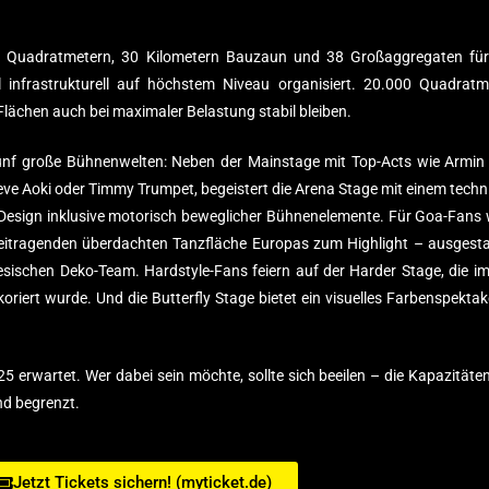
0 Quadratmetern, 30 Kilometern Bauzaun und 38 Großaggregaten für
 infrastrukturell auf höchstem Niveau organisiert. 20.000 Quadratm
lächen auch bei maximaler Belastung stabil bleiben.
fünf große Bühnenwelten: Neben der Mainstage mit Top-Acts wie Armin
teve Aoki oder Timmy Trumpet, begeistert die Arena Stage mit einem techn
-Design inklusive motorisch beweglicher Bühnenelemente. Für Goa-Fans 
reitragenden überdachten Tanzfläche Europas zum Highlight – ausgesta
ischen Deko-Team. Hardstyle-Fans feiern auf der Harder Stage, die im 
oriert wurde. Und die Butterfly Stage bietet ein visuelles Farbenspektake
 erwartet. Wer dabei sein möchte, sollte sich beeilen – die Kapazitäten
nd begrenzt.
Jetzt Tickets sichern! (myticket.de)