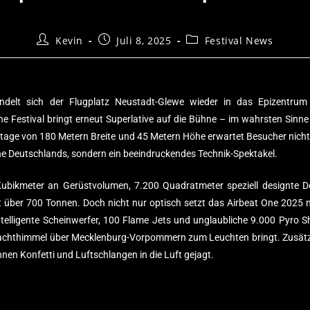
Kevin
Juli 8, 2025
Festival News
delt sich der Flugplatz Neustadt-Glewe wieder in das Epizentrum
ne Festival bringt erneut Superlative auf die Bühne – im wahrsten Sinne
stage von 180 Metern Breite und 45 Metern Höhe erwartet Besucher nicht
hne Deutschlands, sondern ein beeindruckendes Technik-Spektakel.
Kubikmeter an Gerüstvolumen, 7.200 Quadratmeter speziell designte D
t über 700 Tonnen. Doch nicht nur optisch setzt das Airbeat One 2025 
telligente Scheinwerfer, 100 Flame Jets und unglaubliche 9.000 Pyro S
 Nachthimmel über Mecklenburg-Vorpommern zum Leuchten bringt. Zusätz
en Konfetti und Luftschlangen in die Luft gejagt.