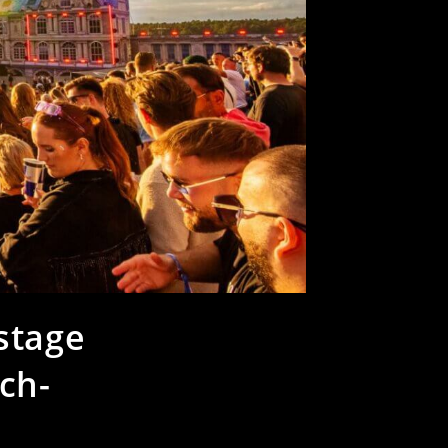
stage
ech-