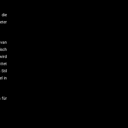
 die
eter
 van
isch
wird
ttet
Stil
l in
 für