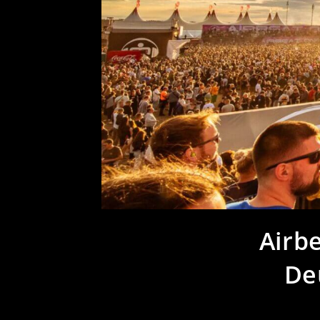
Airb
Deu