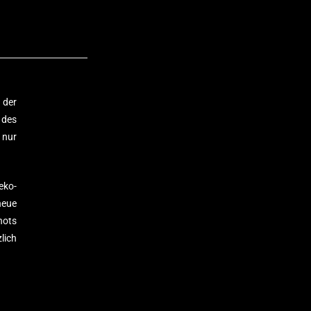
 der
 des
 nur
eko-
neue
hots
lich